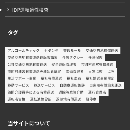
IDP運転適性検査
タグ
アルコールチェック
セダン型
交通ルール
交通空白地有償運送
交通空白地有償運送運転者講習
介護タクシー
任意保険
公共交通空白地有償運送
安全運転管理者
市町村運営有償運送
市町村運営有償運送等運転者講習
整備管理者
日常点検
点呼
生活サポート事業
福祉有償運送
福祉車両
福祉輸送事業限定
移動サービス
移送サービス
自動車運転免許
自家用有償旅客運送
訪問介護員等による有償運送
通院等乗降介助
運行管理者
運転者資格
運転適性診断
過疎地有償運送
駐停車
当サイトについて