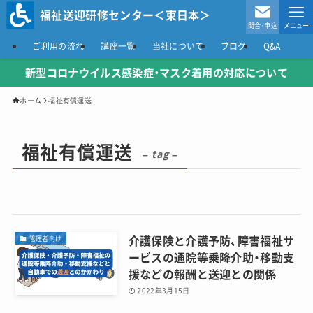
福祉送迎研修センター＜東日本＞
問合・申込
メニュー
ご利用の流れ
講座一覧
当社について
ブログ
Q&A
新型コロナウイルス感染症
・マスク着用の対応について
ホーム
福祉有償運送
福祉有償運送
– tag –
介護保険と介護予防、障害福祉サ
管理者向け
ービスの通院等乗降介助・移動支
援などの報酬と送迎との関係
2022年3月15日