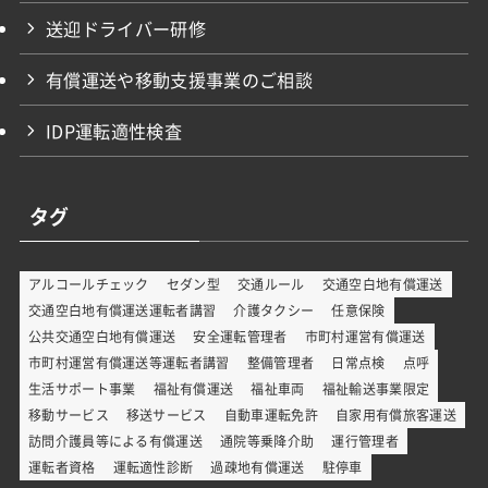
送迎ドライバー研修
有償運送や移動支援事業のご相談
IDP運転適性検査
タグ
アルコールチェック
セダン型
交通ルール
交通空白地有償運送
交通空白地有償運送運転者講習
介護タクシー
任意保険
公共交通空白地有償運送
安全運転管理者
市町村運営有償運送
市町村運営有償運送等運転者講習
整備管理者
日常点検
点呼
生活サポート事業
福祉有償運送
福祉車両
福祉輸送事業限定
移動サービス
移送サービス
自動車運転免許
自家用有償旅客運送
訪問介護員等による有償運送
通院等乗降介助
運行管理者
運転者資格
運転適性診断
過疎地有償運送
駐停車