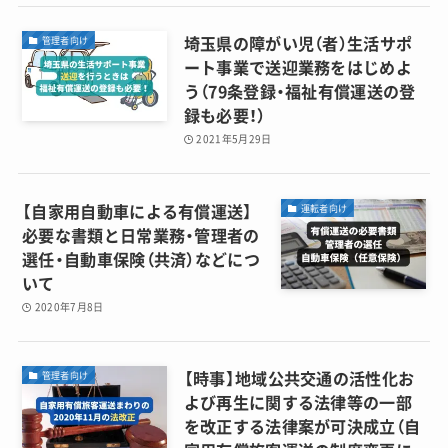
埼玉県の障がい児（者）生活サポ
管理者向け
ート事業で送迎業務をはじめよ
う（79条登録・福祉有償運送の登
録も必要！）
2021年5月29日
【自家用自動車による有償運送】
運転者向け
必要な書類と日常業務・管理者の
選任・自動車保険（共済）などにつ
いて
2020年7月8日
【時事】地域公共交通の活性化お
管理者向け
よび再生に関する法律等の一部
を改正する法律案が可決成立（自