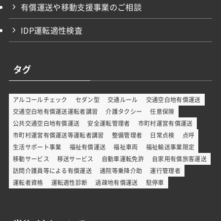
有償運送や移動支援事業のご相談
IDP運転適性検査
タグ
アルコールチェック
セダン型
交通ルール
交通空白地有償運送
交通空白地有償運送運転者講習
介護タクシー
任意保険
公共交通空白地有償運送
安全運転管理者
市町村運営有償運送
市町村運営有償運送等運転者講習
整備管理者
日常点検
点呼
生活サポート事業
福祉有償運送
福祉車両
福祉輸送事業限定
移動サービス
移送サービス
自動車運転免許
自家用有償旅客運送
訪問介護員等による有償運送
通院等乗降介助
運行管理者
運転者資格
運転適性診断
過疎地有償運送
駐停車