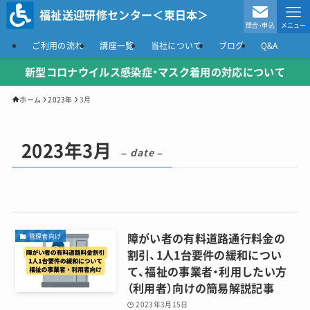
福祉送迎研修センター＜東日本＞
問合・申込
メニュー
ご利用の流れ
講座一覧
当社について
ブログ
Q&A
新型コロナウイルス感染症
・マスク着用の対応について
ホーム
2023年
3月
2023年3月
– date –
障がい者の有料道路通行料金の
管理者向け
割引、1人1台要件の緩和につい
て、福祉の事業者・利用したい方
（利用者）向けの簡易解説記事
2023年3月15日