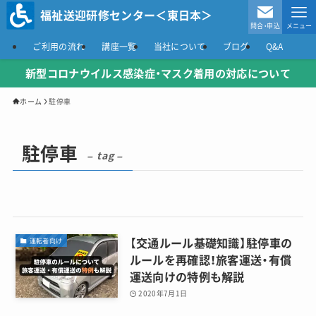
福祉送迎研修センター＜東日本＞
問合・申込
メニュー
ご利用の流れ
講座一覧
当社について
ブログ
Q&A
新型コロナウイルス感染症
・マスク着用の対応について
ホーム
駐停車
駐停車
– tag –
【交通ルール基礎知識】駐停車の
運転者向け
ルールを再確認！旅客運送・有償
運送向けの特例も解説
2020年7月1日