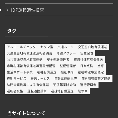
IDP運転適性検査
タグ
アルコールチェック
セダン型
交通ルール
交通空白地有償運送
交通空白地有償運送運転者講習
介護タクシー
任意保険
公共交通空白地有償運送
安全運転管理者
市町村運営有償運送
市町村運営有償運送等運転者講習
整備管理者
日常点検
点呼
生活サポート事業
福祉有償運送
福祉車両
福祉輸送事業限定
移動サービス
移送サービス
自動車運転免許
自家用有償旅客運送
訪問介護員等による有償運送
通院等乗降介助
運行管理者
運転者資格
運転適性診断
過疎地有償運送
駐停車
当サイトについて