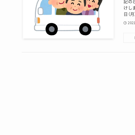
記の
けしま
日（月
202