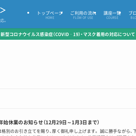
＞
トップページ
ご利用の流れ
講座一覧
ブ
HOME
FLOW OF USE
COURSE
BL
応。
新型コロナウイルス感染症
（COVID‑19）
・マスク着用の対応について
年始休業のお知らせ（12月29日～1月3日まで）
は格別のお引き立てを賜り、厚く御礼申し上げます。 誠に勝手ながら、