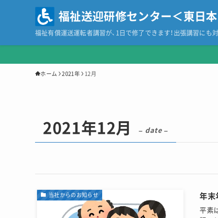
福祉送迎研修センター＜東日本
福祉有償運送運転者講習が、1日で修了できます！出張講習にも対
ホーム
2021年
12月
2021年12月
– date –
年末
当社からのお知らせ
平素