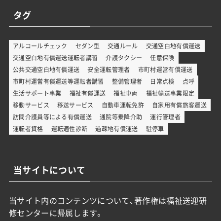
タグ
アルコールチェック
セダン型
交通ルール
交通空白地有償運送
交通空白地有償運送運転者講習
介護タクシー
任意保険
公共交通空白地有償運送
安全運転管理者
市町村運営有償運送
市町村運営有償運送等運転者講習
整備管理者
日常点検
点呼
生活サポート事業
福祉有償運送
福祉車両
福祉輸送事業限定
移動サービス
移送サービス
自動車運転免許
自家用有償旅客運送
訪問介護員等による有償運送
通院等乗降介助
運行管理者
運転者資格
運転適性診断
過疎地有償運送
駐停車
当サイトについて
当サイト内のコンテンツについて、著作権は福祉送迎研
修センターに帰属します。