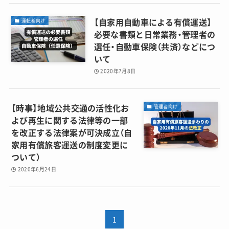
【自家用自動車による有償運送】
運転者向け
必要な書類と日常業務・管理者の
選任・自動車保険（共済）などにつ
いて
2020年7月8日
【時事】地域公共交通の活性化お
管理者向け
よび再生に関する法律等の一部
を改正する法律案が可決成立（自
家用有償旅客運送の制度変更に
ついて）
2020年6月24日
1