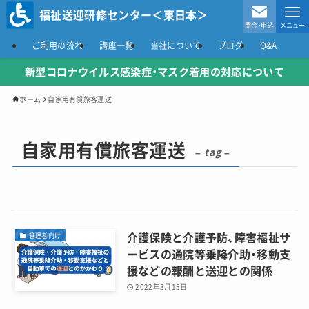
福祉送迎研修センター＜東日本＞
問合・申込
メニュー
ご利用の流れ
講座一覧
当社について
ブログ
Q&A
新型コロナウイルス感染症
・マスク着用の対応について
ホーム
自家用有償旅客運送
自家用有償旅客運送
– tag –
介護保険と介護予防、障害福祉サ
管理者向け
ービスの通院等乗降介助・移動支
援などの報酬と送迎との関係
2022年3月15日