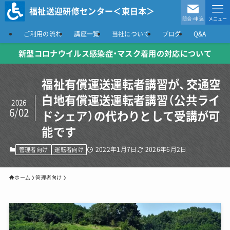
福祉送迎研修センター＜東日本＞
問合・申込
メニュー
ご利用の流れ
講座一覧
当社について
ブログ
Q&A
新型コロナウイルス感染症
・マスク着用の対応について
福祉有償運送運転者講習が、交通空
白地有償運送運転者講習（公共ライ
2026
6/02
ドシェア）の代わりとして受講が可
能です
2022年1月7日
2026年6月2日
管理者向け
運転者向け
ホーム
管理者向け