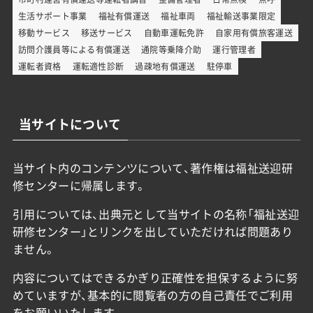
生活サポート事業
福祉有償運送
福祉車両
福祉輸送事業限定
移動サービス
移送サービス
自動車運転免許
自家用有償旅客運送
訪問介護員等による有償運送
通院等乗降介助
運行管理者
運転者資格
運転適性診断
過疎地有償運送
駐停車
当サイトについて
当サイト内のコンテンツについて、著作権は福祉送迎研
修センターに帰属します。
引用については、出典元として当サイトの名称「福祉送迎
研修センター」とリンクを出していただければ問題あり
ません。
内容についてはできるかぎり正確性を担保するように努
めていますが、基本的に閲覧者の方の自己責任でご利用
をお願いいたします。